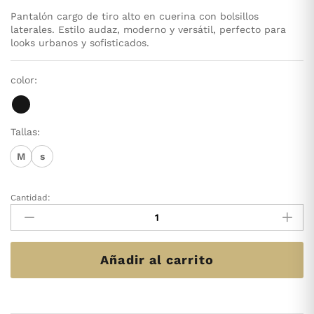
Pantalón cargo de tiro alto en cuerina con bolsillos
laterales. Estilo audaz, moderno y versátil, perfecto para
looks urbanos y sofisticados.
color:
Tallas:
M
s
Cantidad:
PANTALÓN
CARGO
CUERINA
Cantidad
Añadir al carrito