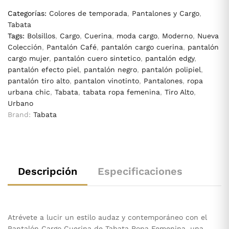
Categorías:
Colores de temporada
,
Pantalones y Cargo
,
Tabata
Tags:
Bolsillos
,
Cargo
,
Cuerina
,
moda cargo
,
Moderno
,
Nueva
Colección
,
Pantalón Café
,
pantalón cargo cuerina
,
pantalón
cargo mujer
,
pantalón cuero sintetico
,
pantalón edgy
,
pantalón efecto piel
,
pantalón negro
,
pantalón polipiel
,
pantalón tiro alto
,
pantalon vinotinto
,
Pantalones
,
ropa
urbana chic
,
Tabata
,
tabata ropa femenina
,
Tiro Alto
,
Urbano
Brand:
Tabata
Descripción
Especificaciones
Atrévete a lucir un estilo audaz y contemporáneo con el
Pantalón Cargo Cuerina de Tabata Ropa Femenina, una