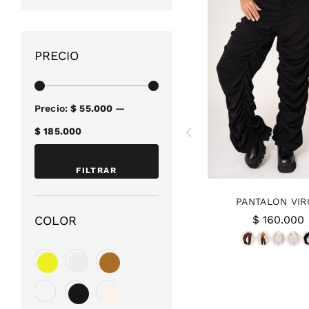
PRECIO
Precio
Precio
Precio:
$ 55.000
—
mínimo
máximo
$ 185.000
FILTRAR
PANTALON VIR
$
160.000
COLOR