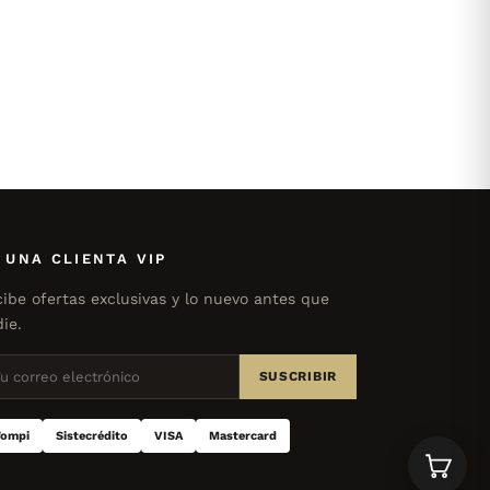
 UNA CLIENTA VIP
ibe ofertas exclusivas y lo nuevo antes que
ie.
SUSCRIBIR
ompi
Sistecrédito
VISA
Mastercard