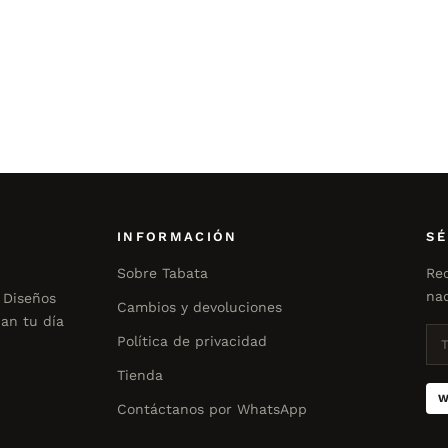
INFORMACIÓN
SÉ
Sobre Tabata
Rec
nad
 Diseños
Cambios y devoluciones
an tu día
Política de privacidad
Tienda
W
Contáctanos por WhatsApp