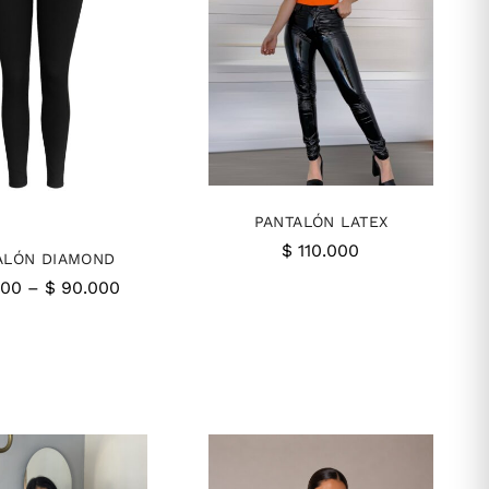
PANTALÓN LATEX
$
110.000
ALÓN DIAMOND
Price
000
–
$
90.000
range:
$ 55.000
through
$ 90.000