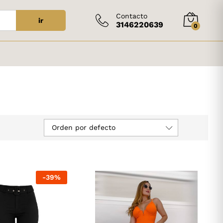
Contacto
ir
3146220639
0
Orden por defecto
-
39
%