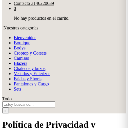
Contacto
3146220639
0
No hay productos en el carrito.
Nuestras categorías
Bienvenidos
Boutique
Bodys
Croptop y Corsets
Camisas
Blazers
Chalecos y buzos
Vestidos y Enterizos
Faldas y Shorts
Pantalones y Cargo
Sets
Todo
ir
Política de Privacidad y