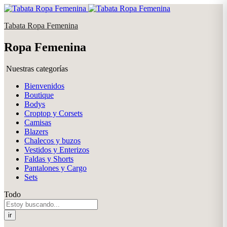
Tabata Ropa Femenina
Ropa Femenina
Nuestras categorías
Bienvenidos
Boutique
Bodys
Croptop y Corsets
Camisas
Blazers
Chalecos y buzos
Vestidos y Enterizos
Faldas y Shorts
Pantalones y Cargo
Sets
Todo
ir