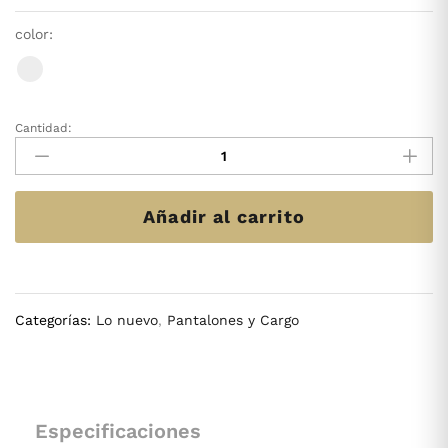
color:
Cantidad:
PANTALÓN
BELEN
Cantidad
Añadir al carrito
Categorías:
Lo nuevo
,
Pantalones y Cargo
Especificaciones