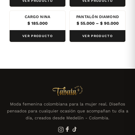
VER PRODUCTO
VER PRODUCTO
CARGO NINA
PANTALÓN DIAMOND
Price
$
185.000
$
55.000
–
$
90.000
range:
$ 55.00
VER PRODUCTO
VER PRODUCTO
through
$ 90.00
Moda femenina colombiana para la mujer real. Diseños
pensados para cualquier ocasión que acompañan tu día a
día, creados desde Medellín - Colombia.