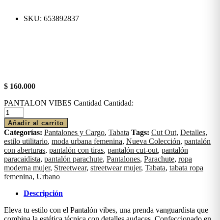
SKU:
653892837
$
160.000
PANTALON VIBES Cantidad
Cantidad:
Añadir al carrito
Categorías:
Pantalones y Cargo
,
Tabata
Tags:
Cut Out
,
Detalles
,
estilo utilitario
,
moda urbana femenina
,
Nueva Colección
,
pantalón
con aberturas
,
pantalón con tiras
,
pantalón cut-out
,
pantalón
paracaidista
,
pantalón parachute
,
Pantalones
,
Parachute
,
ropa
moderna mujer
,
Streetwear
,
streetwear mujer
,
Tabata
,
tabata ropa
femenina
,
Urbano
Descripción
Eleva tu estilo con el Pantalón vibes, una prenda vanguardista que
combina la estética técnica con detalles audaces. Confeccionado en