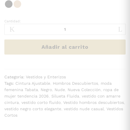
Cantidad:
VESTIDO
LENNA
Cantidad
Añadir al carrito
Categoría:
Vestidos y Enterizos
Tags:
Cintura Ajustable
,
Hombros Descubiertos
,
moda
femenina Tabata
,
Negro
,
Nude
,
Nueva Colección
,
ropa de
mujer tendencia 2026
,
Silueta Fluida
,
vestido con amarre
cintura
,
vestido corto fluido
,
Vestido hombros descubiertos
,
vestido negro corto elegante
,
vestido nude casual
,
Vestidos
Cortos