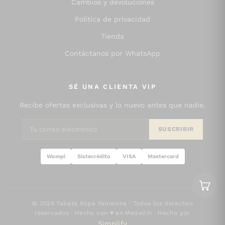
Cambios y devoluciones
Política de privacidad
Tienda
Contáctanos por WhatsApp
SÉ UNA CLIENTA VIP
Recibe ofertas exclusivas y lo nuevo antes que nadie.
SUSCRIBIR
Wompi
Sistecrédito
VISA
Mastercard
© 2026 Tabata Ropa Femenina · Todos los derechos
reservados · Hecho con ♥ en Medellín · Hecho por
Simplify