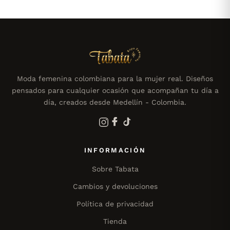
Moda femenina colombiana para la mujer real. Diseños
pensados para cualquier ocasión que acompañan tu día a
día, creados desde Medellín - Colombia.
INFORMACIÓN
Sobre Tabata
Cambios y devoluciones
Política de privacidad
Tienda