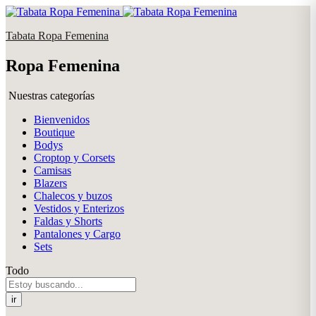
Tabata Ropa Femenina
Ropa Femenina
Nuestras categorías
Bienvenidos
Boutique
Bodys
Croptop y Corsets
Camisas
Blazers
Chalecos y buzos
Vestidos y Enterizos
Faldas y Shorts
Pantalones y Cargo
Sets
Todo
ir