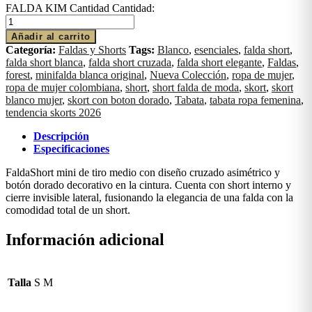
FALDA KIM Cantidad
Cantidad:
Añadir al carrito
Categoría:
Faldas y Shorts
Tags:
Blanco
,
esenciales
,
falda short
,
falda short blanca
,
falda short cruzada
,
falda short elegante
,
Faldas
,
forest
,
minifalda blanca original
,
Nueva Colección
,
ropa de mujer
,
ropa de mujer colombiana
,
short
,
short falda de moda
,
skort
,
skort
blanco mujer
,
skort con boton dorado
,
Tabata
,
tabata ropa femenina
,
tendencia skorts 2026
Descripción
Especificaciones
FaldaShort mini de tiro medio con diseño cruzado asimétrico y
botón dorado decorativo en la cintura. Cuenta con short interno y
cierre invisible lateral, fusionando la elegancia de una falda con la
comodidad total de un short.
Información adicional
Talla
S M