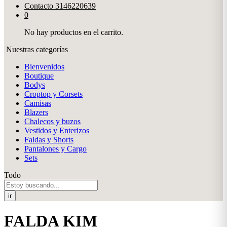
Contacto
3146220639
0
No hay productos en el carrito.
Nuestras categorías
Bienvenidos
Boutique
Bodys
Croptop y Corsets
Camisas
Blazers
Chalecos y buzos
Vestidos y Enterizos
Faldas y Shorts
Pantalones y Cargo
Sets
Todo
ir
FALDA KIM