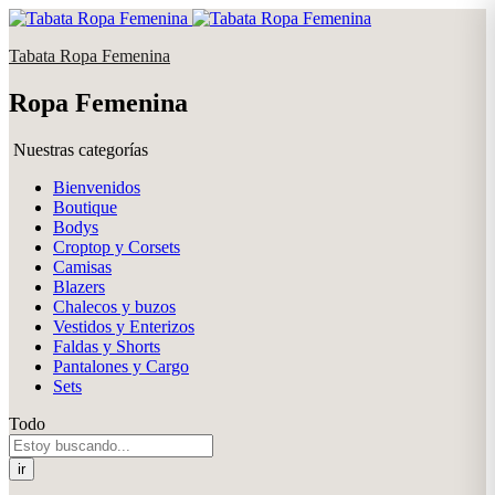
Tabata Ropa Femenina
Ropa Femenina
Nuestras categorías
Bienvenidos
Boutique
Bodys
Croptop y Corsets
Camisas
Blazers
Chalecos y buzos
Vestidos y Enterizos
Faldas y Shorts
Pantalones y Cargo
Sets
Todo
ir