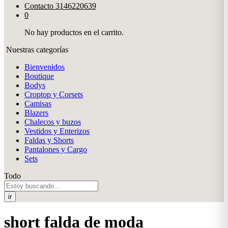
Contacto
3146220639
0
No hay productos en el carrito.
Nuestras categorías
Bienvenidos
Boutique
Bodys
Croptop y Corsets
Camisas
Blazers
Chalecos y buzos
Vestidos y Enterizos
Faldas y Shorts
Pantalones y Cargo
Sets
Todo
ir
short falda de moda