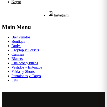
Negro
Instagram
Main Menu
Bienvenidos
Boutique
Bodys
Croptop y Corsets
Camisas
Blazers
Chalecos y buzos
Vestidos y Enterizos
Faldas y Shorts
Pantalones y Cargo
Sets