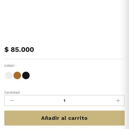
$
85.000
color:
Cantidad:
BLUSA
ONIX
Cantidad
Añadir al carrito