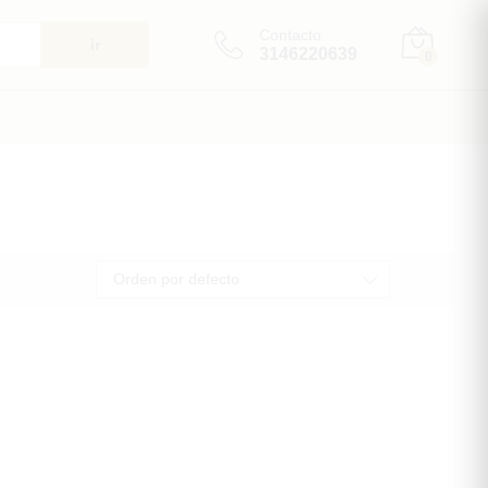
Contacto
ir
3146220639
0
Orden por defecto