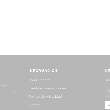
INFORMACIÓN
SÉ
Sobre Tabata
Rec
eños
Cambios y devoluciones
 día a día,
Política de privacidad
Tienda
W