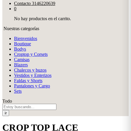
Contacto
3146220639
0
No hay productos en el carrito.
Nuestras categorías
Bienvenidos
Boutique
Bodys
Croptop y Corsets
Camisas
Blazers
Chalecos y buzos
Vestidos y Enterizos
Faldas y Shorts
Pantalones y Cargo
Sets
Todo
ir
CROP TOP LACE