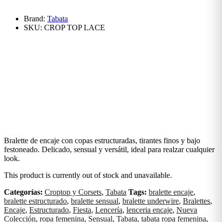
Brand:
Tabata
SKU:
CROP TOP LACE
Bralette de encaje con copas estructuradas, tirantes finos y bajo
festoneado. Delicado, sensual y versátil, ideal para realzar cualquier
look.
This product is currently out of stock and unavailable.
Categorías:
Croptop y Corsets
,
Tabata
Tags:
bralette encaje
,
bralette estructurado
,
bralette sensual
,
bralette underwire
,
Bralettes
,
Encaje
,
Estructurado
,
Fiesta
,
Lencería
,
lenceria encaje
,
Nueva
Colección
,
ropa femenina
,
Sensual
,
Tabata
,
tabata ropa femenina
,