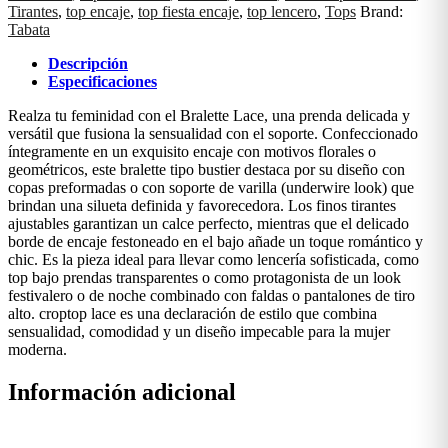
Tirantes
,
top encaje
,
top fiesta encaje
,
top lencero
,
Tops
Brand:
Tabata
Descripción
Especificaciones
Realza tu feminidad con el Bralette Lace, una prenda delicada y
versátil que fusiona la sensualidad con el soporte. Confeccionado
íntegramente en un exquisito encaje con motivos florales o
geométricos, este bralette tipo bustier destaca por su diseño con
copas preformadas o con soporte de varilla (underwire look) que
brindan una silueta definida y favorecedora. Los finos tirantes
ajustables garantizan un calce perfecto, mientras que el delicado
borde de encaje festoneado en el bajo añade un toque romántico y
chic. Es la pieza ideal para llevar como lencería sofisticada, como
top bajo prendas transparentes o como protagonista de un look
festivalero o de noche combinado con faldas o pantalones de tiro
alto. croptop lace es una declaración de estilo que combina
sensualidad, comodidad y un diseño impecable para la mujer
moderna.
Información adicional