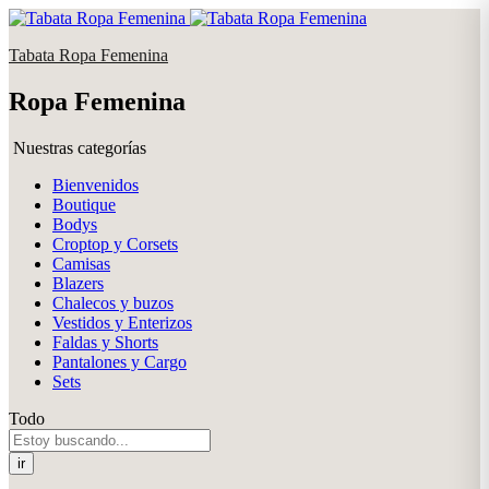
Tabata Ropa Femenina
Ropa Femenina
Nuestras categorías
Bienvenidos
Boutique
Bodys
Croptop y Corsets
Camisas
Blazers
Chalecos y buzos
Vestidos y Enterizos
Faldas y Shorts
Pantalones y Cargo
Sets
Todo
ir