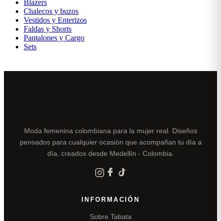
Blazers
Chalecos y buzos
Vestidos y Enterizos
Faldas y Shorts
Pantalones y Cargo
Sets
Moda femenina colombiana para la mujer real. Diseños
pensados para cualquier ocasión que acompañan tu día a
día, creados desde Medellín - Colombia.
INFORMACIÓN
Sobre Tabata