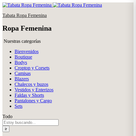
Tabata Ropa Femenina
Ropa Femenina
Nuestras categorías
Bienvenidos
Boutique
Bodys
Croptop y Corsets
Camisas
Blazers
Chalecos y buzos
Vestidos y Enterizos
Faldas y Shorts
Pantalones y Cargo
Sets
Todo
ir