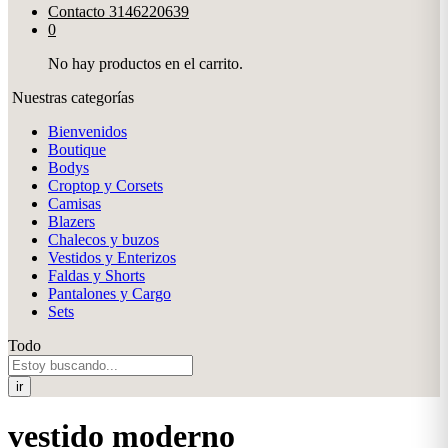
Contacto
3146220639
0
No hay productos en el carrito.
Nuestras categorías
Bienvenidos
Boutique
Bodys
Croptop y Corsets
Camisas
Blazers
Chalecos y buzos
Vestidos y Enterizos
Faldas y Shorts
Pantalones y Cargo
Sets
Todo
ir
vestido moderno