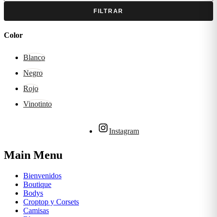
FILTRAR
Color
Blanco
Negro
Rojo
Vinotinto
Instagram
Main Menu
Bienvenidos
Boutique
Bodys
Croptop y Corsets
Camisas