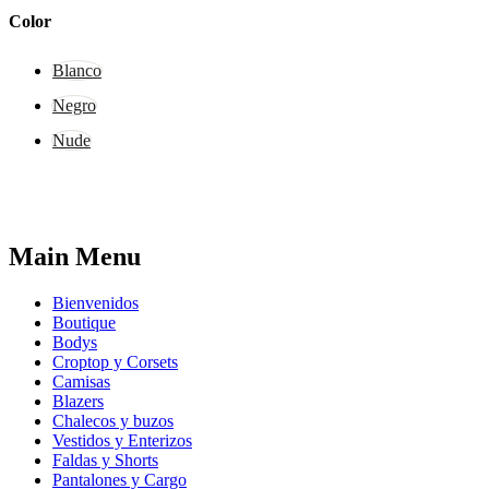
Color
Blanco
Negro
Nude
Main Menu
Bienvenidos
Boutique
Bodys
Croptop y Corsets
Camisas
Blazers
Chalecos y buzos
Vestidos y Enterizos
Faldas y Shorts
Pantalones y Cargo