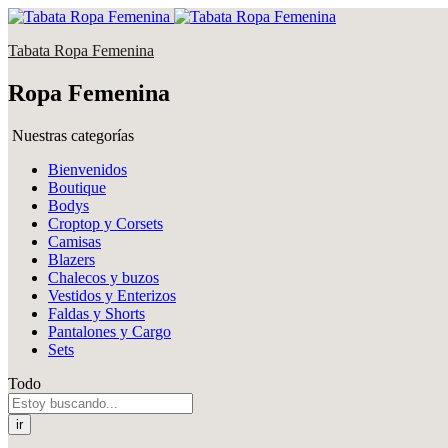
Tabata Ropa Femenina
Ropa Femenina
Nuestras categorías
Bienvenidos
Boutique
Bodys
Croptop y Corsets
Camisas
Blazers
Chalecos y buzos
Vestidos y Enterizos
Faldas y Shorts
Pantalones y Cargo
Sets
Todo
ir