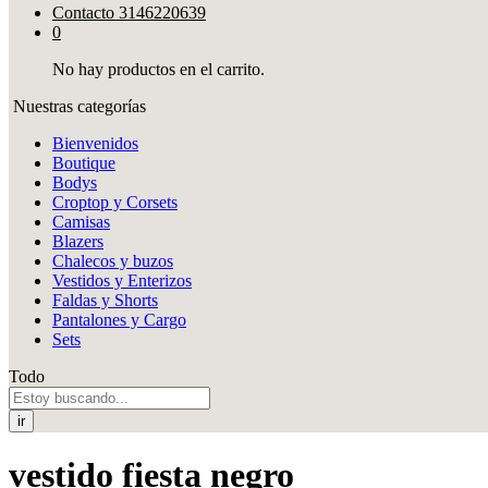
Contacto
3146220639
0
No hay productos en el carrito.
Nuestras categorías
Bienvenidos
Boutique
Bodys
Croptop y Corsets
Camisas
Blazers
Chalecos y buzos
Vestidos y Enterizos
Faldas y Shorts
Pantalones y Cargo
Sets
Todo
ir
vestido fiesta negro