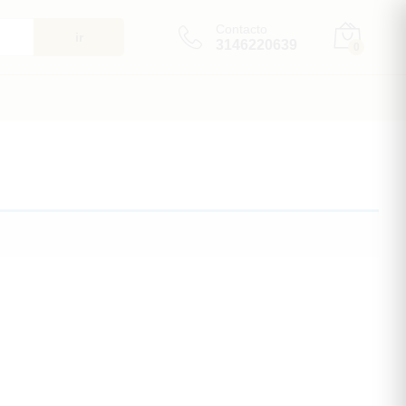
Contacto
ir
3146220639
0