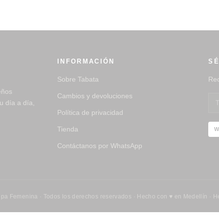
INFORMACIÓN
SÉ
Sobre Tabata
Rec
eños
Cambios y devoluciones
 día a día,
Política de privacidad
Tienda
W
Contáctanos por WhatsApp
pa Femenina · Todos los derechos reservados · Hecho con ♥ en Medellín · 