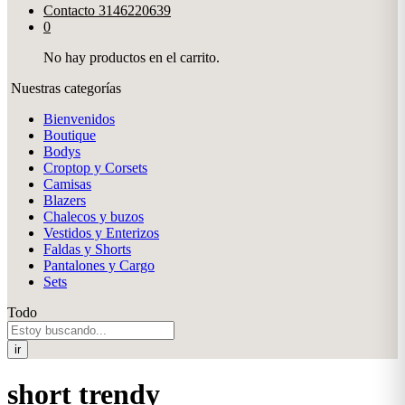
Contacto
3146220639
0
No hay productos en el carrito.
Nuestras categorías
Bienvenidos
Boutique
Bodys
Croptop y Corsets
Camisas
Blazers
Chalecos y buzos
Vestidos y Enterizos
Faldas y Shorts
Pantalones y Cargo
Sets
Todo
ir
short trendy