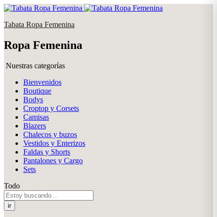
Tabata Ropa Femenina
Ropa Femenina
Nuestras categorías
Bienvenidos
Boutique
Bodys
Croptop y Corsets
Camisas
Blazers
Chalecos y buzos
Vestidos y Enterizos
Faldas y Shorts
Pantalones y Cargo
Sets
Todo
ir