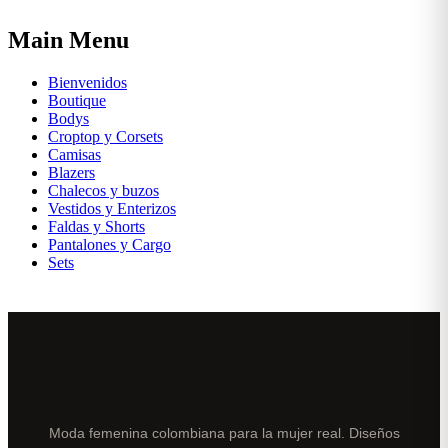
Main Menu
Bienvenidos
Boutique
Bodys
Croptop y Corsets
Camisas
Blazers
Chalecos y buzos
Vestidos y Enterizos
Faldas y Shorts
Pantalones y Cargo
Sets
Moda femenina colombiana para la mujer real. Diseños