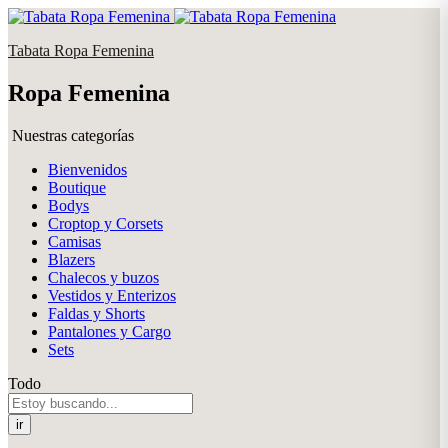
Tabata Ropa Femenina
Ropa Femenina
Nuestras categorías
Bienvenidos
Boutique
Bodys
Croptop y Corsets
Camisas
Blazers
Chalecos y buzos
Vestidos y Enterizos
Faldas y Shorts
Pantalones y Cargo
Sets
Todo
ir