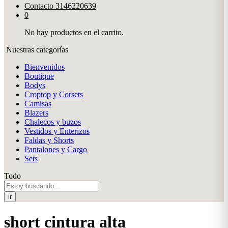
Contacto
3146220639
0
No hay productos en el carrito.
Nuestras categorías
Bienvenidos
Boutique
Bodys
Croptop y Corsets
Camisas
Blazers
Chalecos y buzos
Vestidos y Enterizos
Faldas y Shorts
Pantalones y Cargo
Sets
Todo
ir
short cintura alta