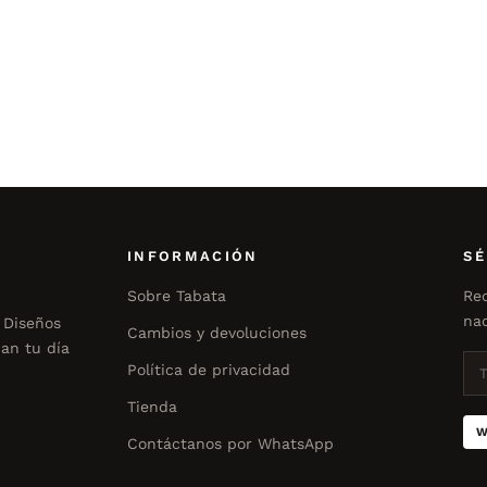
INFORMACIÓN
SÉ
Sobre Tabata
Rec
nad
 Diseños
Cambios y devoluciones
an tu día
Política de privacidad
Tienda
W
Contáctanos por WhatsApp