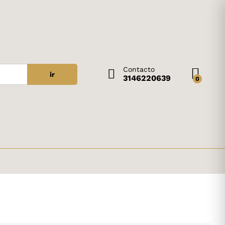
Contacto
ir
3146220639
0