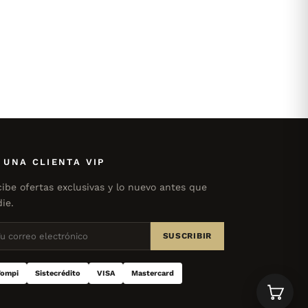
 UNA CLIENTA VIP
ibe ofertas exclusivas y lo nuevo antes que
ie.
SUSCRIBIR
ompi
Sistecrédito
VISA
Mastercard