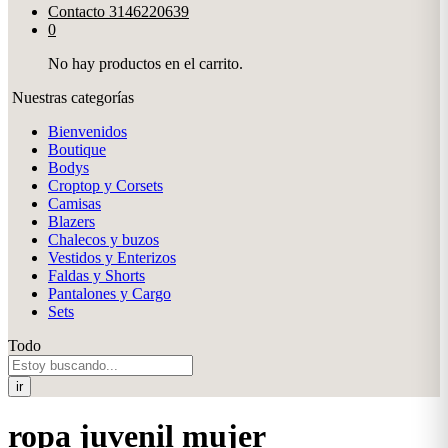
Contacto
3146220639
0
No hay productos en el carrito.
Nuestras categorías
Bienvenidos
Boutique
Bodys
Croptop y Corsets
Camisas
Blazers
Chalecos y buzos
Vestidos y Enterizos
Faldas y Shorts
Pantalones y Cargo
Sets
Todo
ir
ropa juvenil mujer