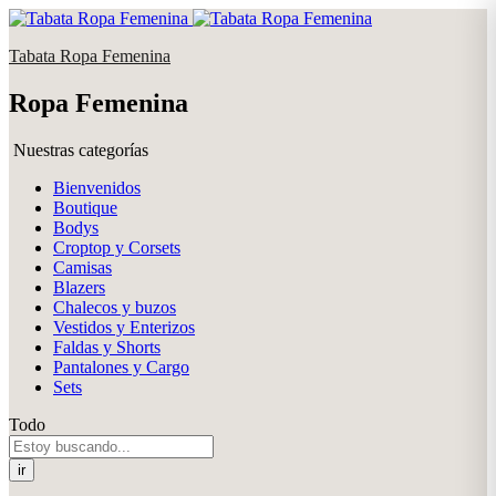
Tabata Ropa Femenina
Ropa Femenina
Nuestras categorías
Bienvenidos
Boutique
Bodys
Croptop y Corsets
Camisas
Blazers
Chalecos y buzos
Vestidos y Enterizos
Faldas y Shorts
Pantalones y Cargo
Sets
Todo
ir