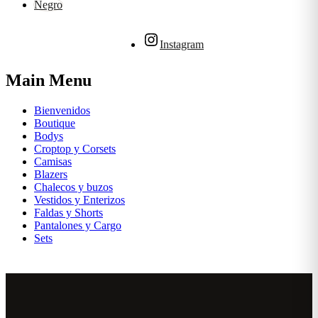
Negro
Instagram
Main Menu
Bienvenidos
Boutique
Bodys
Croptop y Corsets
Camisas
Blazers
Chalecos y buzos
Vestidos y Enterizos
Faldas y Shorts
Pantalones y Cargo
Sets