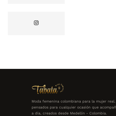
Instagram
Moda femenina colombiana para la mujer real.
pensados para cualquier ocasión que acompañ
a día, creados desde Medellín - Colombia.