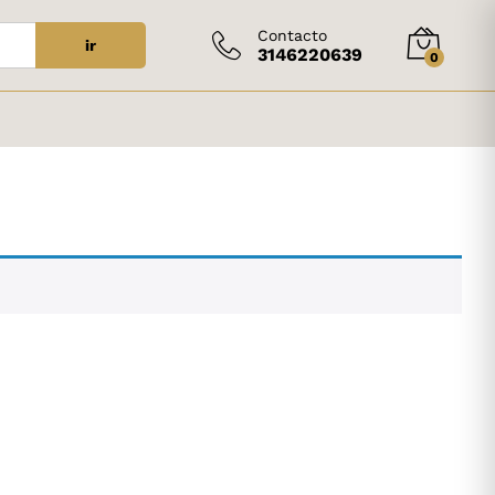
Contacto
ir
3146220639
0