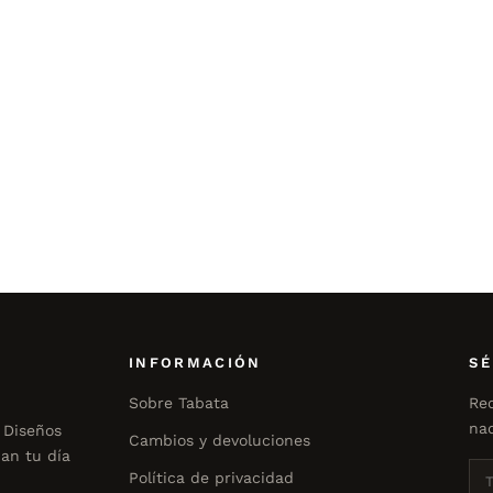
INFORMACIÓN
SÉ
Sobre Tabata
Rec
nad
 Diseños
Cambios y devoluciones
an tu día
Política de privacidad