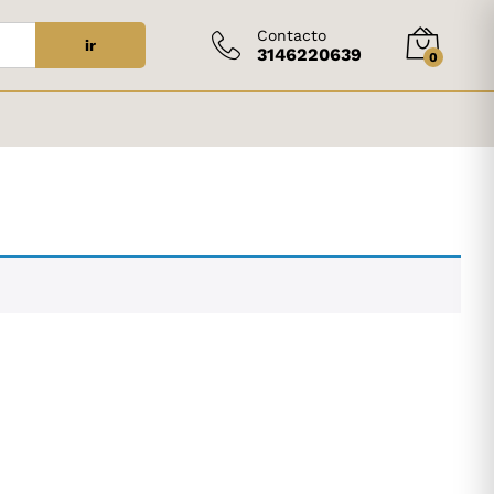
Contacto
ir
3146220639
0