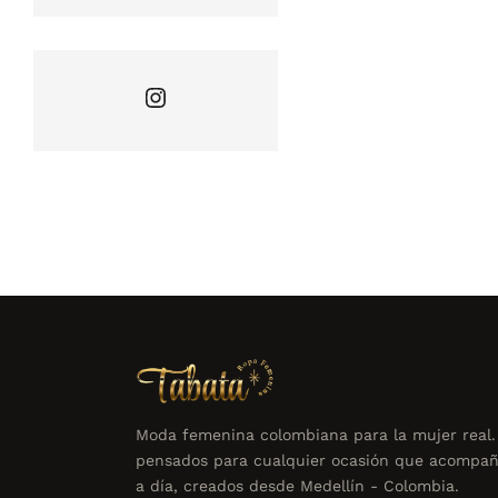
Instagram
Moda femenina colombiana para la mujer real.
pensados para cualquier ocasión que acompañ
a día, creados desde Medellín - Colombia.