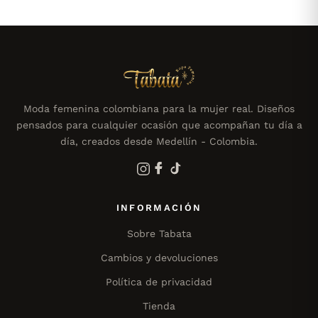
Moda femenina colombiana para la mujer real. Diseños
pensados para cualquier ocasión que acompañan tu día a
día, creados desde Medellín - Colombia.
INFORMACIÓN
Sobre Tabata
Cambios y devoluciones
Política de privacidad
Tienda