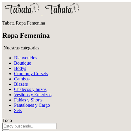
Tabata Ropa Femenina
Ropa Femenina
Nuestras categorías
Bienvenidos
Boutique
Bodys
Croptop y Corsets
Camisas
Blazers
Chalecos y buzos
Vestidos y Enterizos
Faldas y Shorts
Pantalones y Cargo
Sets
Todo