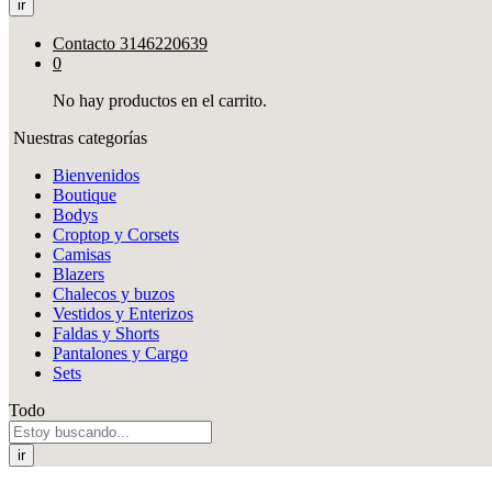
ir
Contacto
3146220639
0
No hay productos en el carrito.
Nuestras categorías
Bienvenidos
Boutique
Bodys
Croptop y Corsets
Camisas
Blazers
Chalecos y buzos
Vestidos y Enterizos
Faldas y Shorts
Pantalones y Cargo
Sets
Todo
ir