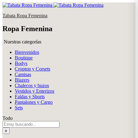
Tabata Ropa Femenina
Ropa Femenina
Nuestras categorías
Bienvenidos
Boutique
Bodys
Croptop y Corsets
Camisas
Blazers
Chalecos y buzos
Vestidos y Enterizos
Faldas y Shorts
Pantalones y Cargo
Sets
Todo
ir