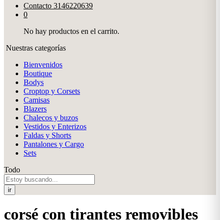
Contacto
3146220639
0
No hay productos en el carrito.
Nuestras categorías
Bienvenidos
Boutique
Bodys
Croptop y Corsets
Camisas
Blazers
Chalecos y buzos
Vestidos y Enterizos
Faldas y Shorts
Pantalones y Cargo
Sets
Todo
ir
corsé con tirantes removibles