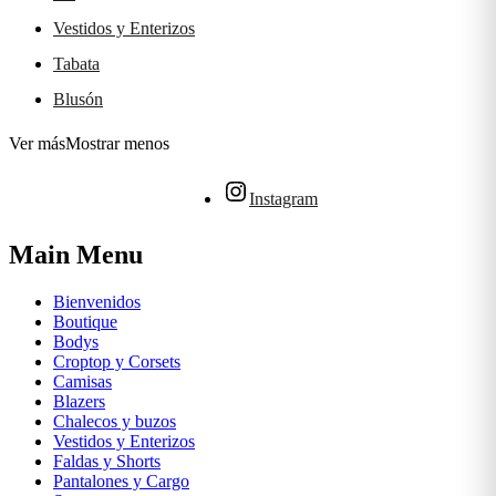
Vestidos y Enterizos
Tabata
Blusón
Ver más
Mostrar menos
Instagram
Main Menu
Bienvenidos
Boutique
Bodys
Croptop y Corsets
Camisas
Blazers
Chalecos y buzos
Vestidos y Enterizos
Faldas y Shorts
Pantalones y Cargo