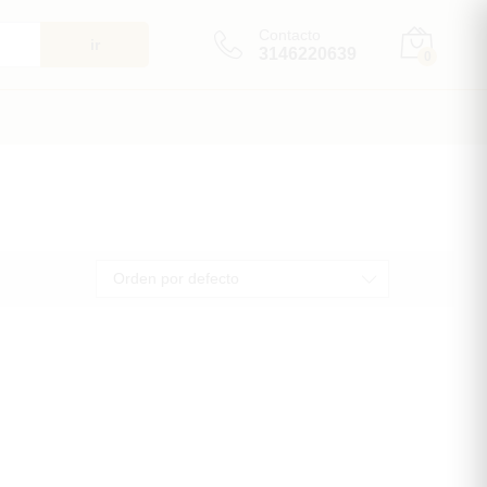
Contacto
ir
3146220639
0
Orden por defecto