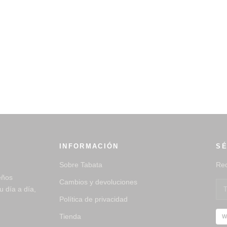
INFORMACIÓN
SÉ
Sobre Tabata
Rec
eños
Cambios y devoluciones
 día a día,
Política de privacidad
Tienda
W