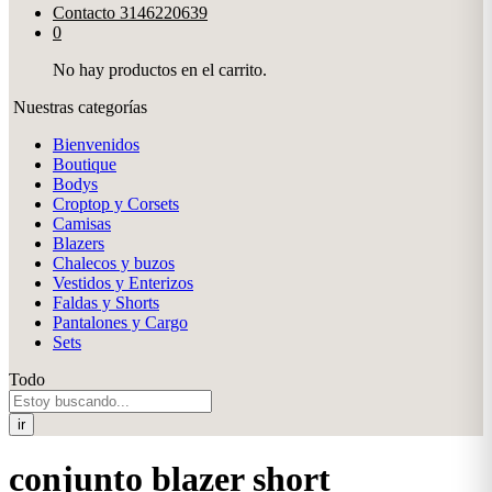
Contacto
3146220639
0
No hay productos en el carrito.
Nuestras categorías
Bienvenidos
Boutique
Bodys
Croptop y Corsets
Camisas
Blazers
Chalecos y buzos
Vestidos y Enterizos
Faldas y Shorts
Pantalones y Cargo
Sets
Todo
ir
conjunto blazer short