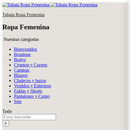
Tabata Ropa Femenina
Ropa Femenina
Nuestras categorías
Bienvenidos
Boutique
Bodys
Croptop y Corsets
Camisas
Blazers
Chalecos y buzos
Vestidos y Enterizos
Faldas y Shorts
Pantalones y Cargo
Sets
Todo
ir