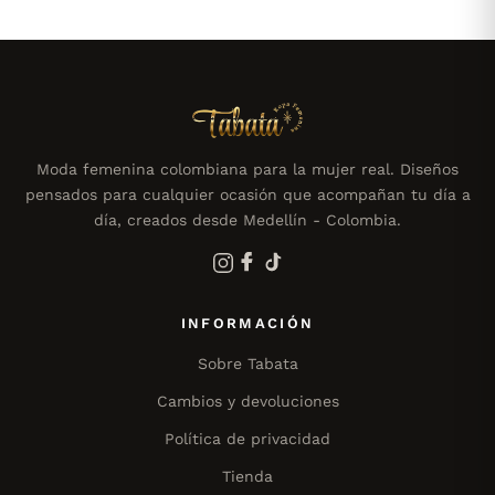
Moda femenina colombiana para la mujer real. Diseños
pensados para cualquier ocasión que acompañan tu día a
día, creados desde Medellín - Colombia.
INFORMACIÓN
Sobre Tabata
Cambios y devoluciones
Política de privacidad
Tienda