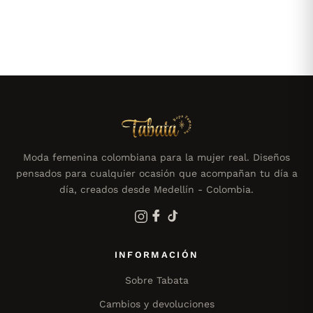
Moda femenina colombiana para la mujer real. Diseños
pensados para cualquier ocasión que acompañan tu día a
día, creados desde Medellín - Colombia.
INFORMACIÓN
Sobre Tabata
Cambios y devoluciones