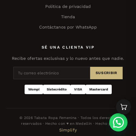
Política de privacidad
Tienda
Contáctanos por WhatsApp
SÉ UNA CLIENTA VIP
Recibe ofertas exclusivas y lo nuevo antes que nadie.
SUSCRIBIR
Wompi
Sistecrédito
VISA
Mastercard
© 2026 Tabata Ropa Femenina · Todos los derechos
reservados · Hecho con ♥ en Medellín · Hecho por
Simplify