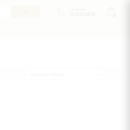
Contacto
ir
3146220639
0
Orden por defecto