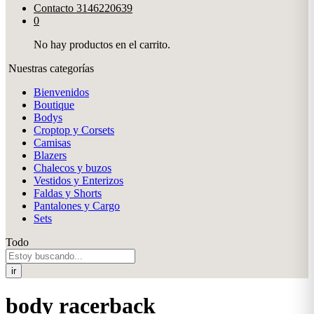
Contacto
3146220639
0
No hay productos en el carrito.
Nuestras categorías
Bienvenidos
Boutique
Bodys
Croptop y Corsets
Camisas
Blazers
Chalecos y buzos
Vestidos y Enterizos
Faldas y Shorts
Pantalones y Cargo
Sets
Todo
ir
body racerback