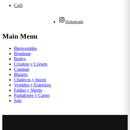
Café
Instagram
Main Menu
Bienvenidos
Boutique
Bodys
Croptop y Corsets
Camisas
Blazers
Chalecos y buzos
Vestidos y Enterizos
Faldas y Shorts
Pantalones y Cargo
Sets