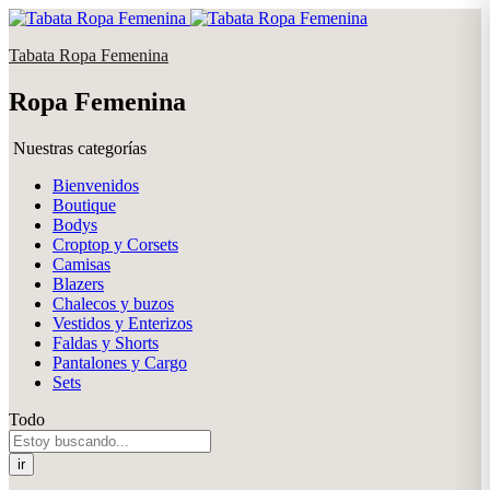
Tabata Ropa Femenina
Ropa Femenina
Nuestras categorías
Bienvenidos
Boutique
Bodys
Croptop y Corsets
Camisas
Blazers
Chalecos y buzos
Vestidos y Enterizos
Faldas y Shorts
Pantalones y Cargo
Sets
Todo
ir