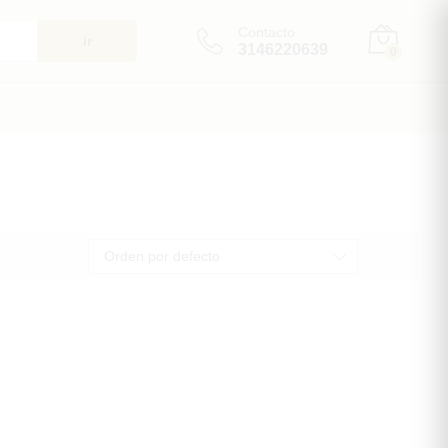
Contacto
ir
3146220639
0
Orden por defecto