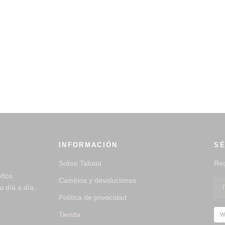
INFORMACIÓN
SÉ
Sobre Tabata
Rec
eños
Cambios y devoluciones
 día a día,
Política de privacidad
Tienda
W