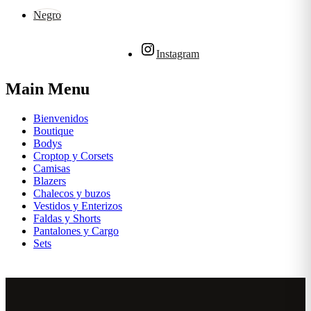
Negro
Instagram
Main Menu
Bienvenidos
Boutique
Bodys
Croptop y Corsets
Camisas
Blazers
Chalecos y buzos
Vestidos y Enterizos
Faldas y Shorts
Pantalones y Cargo
Sets