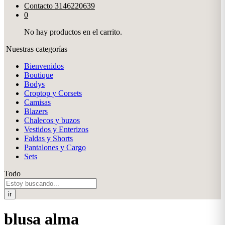
Contacto
3146220639
0
No hay productos en el carrito.
Nuestras categorías
Bienvenidos
Boutique
Bodys
Croptop y Corsets
Camisas
Blazers
Chalecos y buzos
Vestidos y Enterizos
Faldas y Shorts
Pantalones y Cargo
Sets
Todo
ir
blusa alma