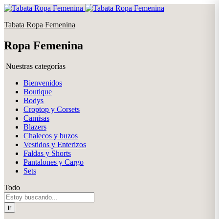
Tabata Ropa Femenina
Ropa Femenina
Nuestras categorías
Bienvenidos
Boutique
Bodys
Croptop y Corsets
Camisas
Blazers
Chalecos y buzos
Vestidos y Enterizos
Faldas y Shorts
Pantalones y Cargo
Sets
Todo
ir