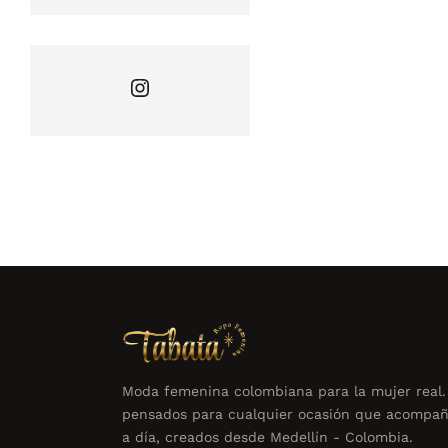
Instagram
Moda femenina colombiana para la mujer real.
pensados para cualquier ocasión que acompañ
a día, creados desde Medellín - Colombia.