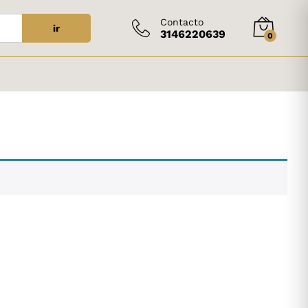
Contacto
ir
3146220639
0