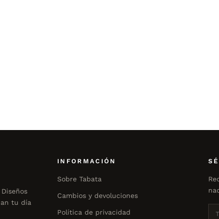
INFORMACIÓN
SÉ
Sobre Tabata
Rec
nad
 Diseños
Cambios y devoluciones
an tu día
Política de privacidad