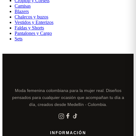
Croptop y Corsets
Camisas
Blazers
Chalecos y buzos
Vestidos y Enterizos
Faldas y Shorts
Pantalones y Cargo
Sets
Moda femenina colombiana para la mujer real. Diseños
pensados para cualquier ocasión que acompañan tu día a
día, creados desde Medellín - Colombia.
INFORMACIÓN