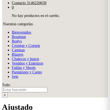
Contacto
3146220639
0
No hay productos en el carrito.
Nuestras categorías
Bienvenidos
Boutique
Bodys
Croptop y Corsets
Camisas
Blazers
Chalecos y buzos
Vestidos y Enterizos
Faldas y Shorts
Pantalones y Cargo
Sets
Todo
ir
Ajustado