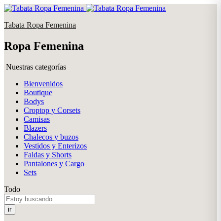
Tabata Ropa Femenina
Ropa Femenina
Nuestras categorías
Bienvenidos
Boutique
Bodys
Croptop y Corsets
Camisas
Blazers
Chalecos y buzos
Vestidos y Enterizos
Faldas y Shorts
Pantalones y Cargo
Sets
Todo
ir