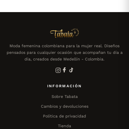
Moda femenina colombiana para la mujer real. Diseños
pensados para cualquier ocasión que acompañan tu día a
día, creados desde Medellín - Colombia.
INFORMACIÓN
Sobre Tabata
Cambios y devoluciones
Política de privacidad
Tienda