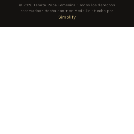
© 2026 Tabata Ropa Femenina · Todos los derechos
reservados · Hecho con ♥ en Medellín · Hecho por
Simplify