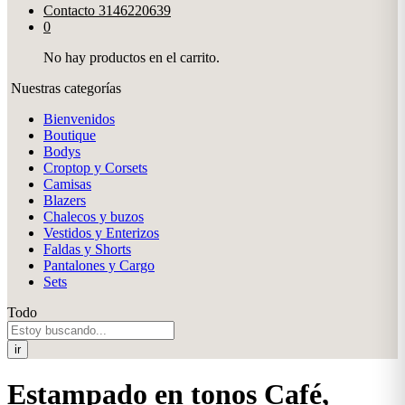
Contacto
3146220639
0
No hay productos en el carrito.
Nuestras categorías
Bienvenidos
Boutique
Bodys
Croptop y Corsets
Camisas
Blazers
Chalecos y buzos
Vestidos y Enterizos
Faldas y Shorts
Pantalones y Cargo
Sets
Todo
ir
Estampado en tonos Café,