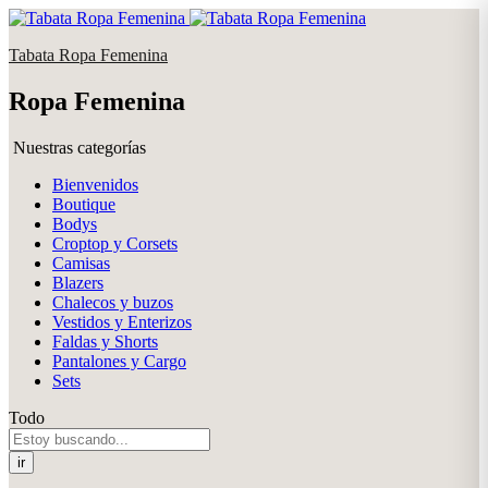
Tabata Ropa Femenina
Ropa Femenina
Nuestras categorías
Bienvenidos
Boutique
Bodys
Croptop y Corsets
Camisas
Blazers
Chalecos y buzos
Vestidos y Enterizos
Faldas y Shorts
Pantalones y Cargo
Sets
Todo
ir