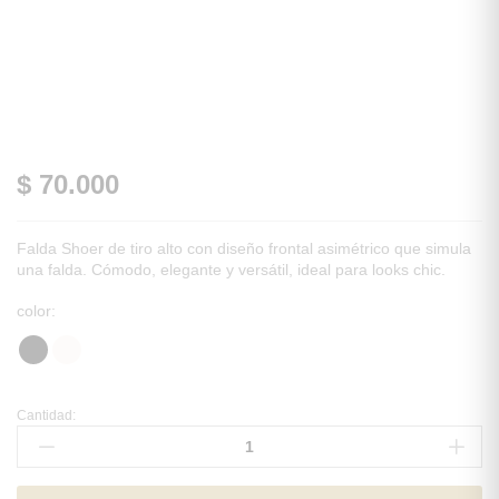
$
70.000
Falda Shoer de tiro alto con diseño frontal asimétrico que simula
una falda. Cómodo, elegante y versátil, ideal para looks chic.
color:
Cantidad:
FALDA
POLLY
Cantidad