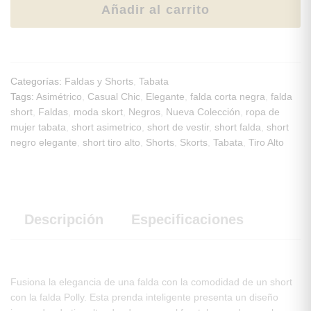
Añadir al carrito
Categorías:
Faldas y Shorts
,
Tabata
Tags:
Asimétrico
,
Casual Chic
,
Elegante
,
falda corta negra
,
falda
short
,
Faldas
,
moda skort
,
Negros
,
Nueva Colección
,
ropa de
mujer tabata
,
short asimetrico
,
short de vestir
,
short falda
,
short
negro elegante
,
short tiro alto
,
Shorts
,
Skorts
,
Tabata
,
Tiro Alto
Descripción
Especificaciones
Fusiona la elegancia de una falda con la comodidad de un short
con la falda Polly. Esta prenda inteligente presenta un diseño